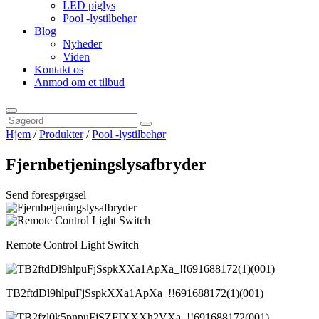
LED piglys
Pool -lystilbehør
Blog
Nyheder
Viden
Kontakt os
Anmod om et tilbud
Hjem
/
Produkter
/
Pool -lystilbehør
Fjernbetjeningslysafbryder
Send forespørgsel
Remote Control Light Switch
TB2ftdDl9hlpuFjSspkXXa1ApXa_!!691688172(1)(001)