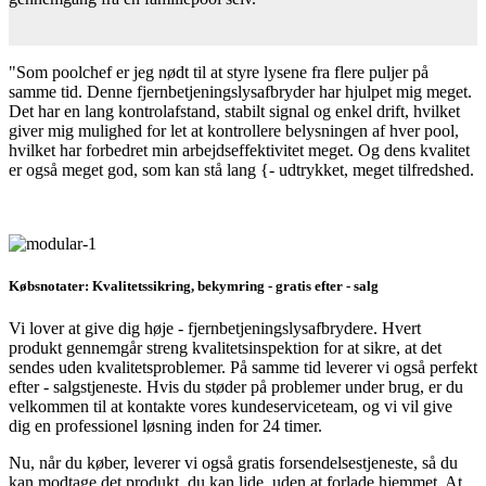
"Som poolchef er jeg nødt til at styre lysene fra flere puljer på
samme tid. Denne fjernbetjeningslysafbryder har hjulpet mig meget.
Det har en lang kontrolafstand, stabilt signal og enkel drift, hvilket
giver mig mulighed for let at kontrollere belysningen af ​​hver pool,
hvilket har forbedret min arbejdseffektivitet meget. Og dens kvalitet
er også meget god, som kan stå lang {- udtrykket, meget tilfredshed.
Købsnotater: Kvalitetssikring, bekymring - gratis efter - salg
Vi lover at give dig høje - fjernbetjeningslysafbrydere. Hvert
produkt gennemgår streng kvalitetsinspektion for at sikre, at det
sendes uden kvalitetsproblemer. På samme tid leverer vi også perfekt
efter - salgstjeneste. Hvis du støder på problemer under brug, er du
velkommen til at kontakte vores kundeserviceteam, og vi vil give
dig en professionel løsning inden for 24 timer.
Nu, når du køber, leverer vi også gratis forsendelsestjeneste, så du
kan modtage det produkt, du kan lide, uden at forlade hjemmet. At