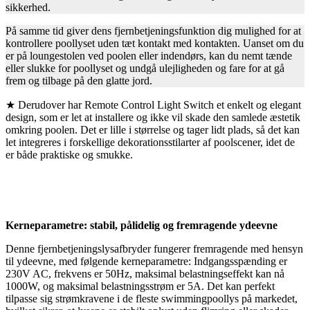
sikkerhed.
På samme tid giver dens fjernbetjeningsfunktion dig mulighed for at
kontrollere poollyset uden tæt kontakt med kontakten. Uanset om du
er på loungestolen ved poolen eller indendørs, kan du nemt tænde
eller slukke for poollyset og undgå ulejligheden og fare for at gå
frem og tilbage på den glatte jord.
★ Derudover har Remote Control Light Switch et enkelt og elegant
design, som er let at installere og ikke vil skade den samlede æstetik
omkring poolen. Det er lille i størrelse og tager lidt plads, så det kan
let integreres i forskellige dekorationsstilarter af poolscener, idet de
er både praktiske og smukke.
Kerneparametre: stabil, pålidelig og fremragende ydeevne
Denne fjernbetjeningslysafbryder fungerer fremragende med hensyn
til ydeevne, med følgende kerneparametre: Indgangsspænding er
230V AC, frekvens er 50Hz, maksimal belastningseffekt kan nå
1000W, og maksimal belastningsstrøm er 5A. Det kan perfekt
tilpasse sig strømkravene i de fleste swimmingpoollys på markedet,