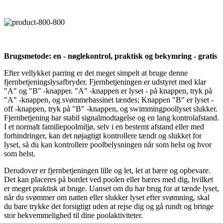
Brugsmetode: en - nøglekontrol, praktisk og bekymring - gratis
Efter vellykket parring er det meget simpelt at bruge denne
fjernbetjeningslysafbryder. Fjernbetjeningen er udstyret med klar
"A" og "B" -knapper. "A" -knappen er lyset - på knappen, tryk på
"A" -knappen, og svømmebassinet tændes; Knappen "B" er lyset -
off -knappen, tryk på "B" -knappen, og swimmingpoollyset slukker.
Fjernbetjening har stabil signalmodtagelse og en lang kontrolafstand.
I et normalt familiepoolmiljø, selv i en bestemt afstand eller med
forhindringer, kan det nøjagtigt kontrollere tændt og slukket for
lyset, så du kan kontrollere poolbelysningen når som helst og hvor
som helst.
Derudover er fjernbetjeningen lille og let, let at bære og opbevare.
Det kan placeres på bordet ved poolen eller bæres med dig, hvilket
er meget praktisk at bruge. Uanset om du har brug for at tænde lyset,
når du svømmer om natten eller slukker lyset efter svømning, skal
du bare trykke det forsigtigt uden at rejse dig og gå rundt og bringe
stor bekvemmelighed til dine poolaktiviteter.