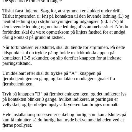
De specifikke trin er som følger:
Tilslut først linjerne. Sørg for, at strømmen er slukket under drift.
Tilslut inputenden (i: l/n) på kontakten til den levende ledning (L) og
neutral ledning (n) i strømforsyningen og udgangsen (ud: L/N) til
den levende ledning og neutrale ledning af svømmebassinet. Når du
forbinder, skal du være opmærksom på linjers fasthed for at undgå
dårlig kontakt på grund af løshed.
Når forbindelsen er afsluttet, skal du tænde for strømmen. På dette
tidspunkt skal du trykke på og holde matchkode-knappen på
kontakten i 3-5 sekunder, og slip derefter knappen for at indtaste
parringstilstand.
Umiddelbart efter skal du trykke på "A" -knappen på
fjernbetjeningen en gang, og kontakten modtager signalet fra
fjernbetjeningen.
Tryk på knappen "B" på fjernbetjeningen igen, og det indikerer lys
på kontakten blinker 3 gange, hvilket indikerer, at parringen er
vellykket, og fjernbetjeningslysafbryderen kan bruges normalt.
Hele installationsprocessen er enkel og hurtig, som kan afsluttes på
kun få minutter, så du hurtigt kan nyde bekvemmeligheden ved at
fjerne poollyset.