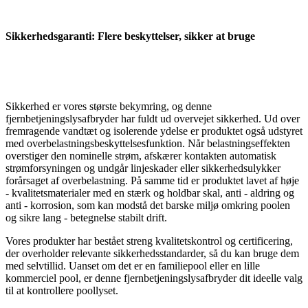
Sikkerhedsgaranti: Flere beskyttelser, sikker at bruge
Sikkerhed er vores største bekymring, og denne
fjernbetjeningslysafbryder har fuldt ud overvejet sikkerhed. Ud over
fremragende vandtæt og isolerende ydelse er produktet også udstyret
med overbelastningsbeskyttelsesfunktion. Når belastningseffekten
overstiger den nominelle strøm, afskærer kontakten automatisk
strømforsyningen og undgår linjeskader eller sikkerhedsulykker
forårsaget af overbelastning. På samme tid er produktet lavet af høje
- kvalitetsmaterialer med en stærk og holdbar skal, anti - aldring og
anti - korrosion, som kan modstå det barske miljø omkring poolen
og sikre lang - betegnelse stabilt drift.
Vores produkter har bestået streng kvalitetskontrol og certificering,
der overholder relevante sikkerhedsstandarder, så du kan bruge dem
med selvtillid. Uanset om det er en familiepool eller en lille
kommerciel pool, er denne fjernbetjeningslysafbryder dit ideelle valg
til at kontrollere poollyset.