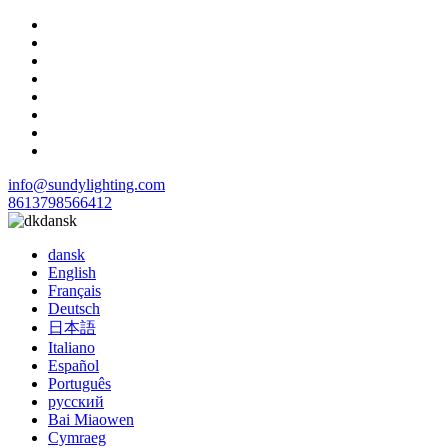
info@sundylighting.com
8613798566412
dansk
dansk
English
Français
Deutsch
日本語
Italiano
Español
Português
русский
Bai Miaowen
Cymraeg