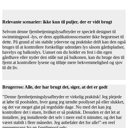
Relevante scenarier: ikke kun til puljer, der er vidt brugt
Selvom denne fjernbetjeningslysafbryder er specielt designet til
swimmingpool -lys, er dens applikationsscenarier ikke begrænset til
dette. På grund af sin stabile ydeevne og praktiske drift kan den også
bruges til at kontrollere forskellige udendørs lys såsom gårdspladser,
havelys og balkonlys. Uanset om du holder en fest i din egen
gårdhave eller nyder den stille nat på balkonen, kan du bruge den til
fjernt at kontrollere lysene og tilføje mere bekvemmelighed og sjov
til dit liv.
Brugerros: Alle, der har brugt det, siger, at det er godt
"Denne fjernbetjeningslysafbryder er virkelig praktisk! Jeg plejede
at løbe til poolsiden, hver gang jeg tændte poollyset på eller slukket,
og det var meget glat på regnfulde dage. Nu med det kan jeg
kontrollere det i stuen, hvilket er så praktisk. Desuden er det let at
installere, jeg installerede det selv i mere end ti minutter, og det har
været stabilt i flere måneder. Jeg anbefaler det for alle!"-en reel
gennemgang fra en familiepool selv.