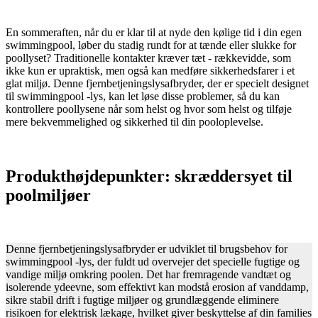
En sommeraften, når du er klar til at nyde den kølige tid i din egen
swimmingpool, løber du stadig rundt for at tænde eller slukke for
poollyset? Traditionelle kontakter kræver tæt - rækkevidde, som
ikke kun er upraktisk, men også kan medføre sikkerhedsfarer i et
glat miljø. Denne fjernbetjeningslysafbryder, der er specielt designet
til swimmingpool -lys, kan let løse disse problemer, så du kan
kontrollere poollysene når som helst og hvor som helst og tilføje
mere bekvemmelighed og sikkerhed til din pooloplevelse.
Produkthøjdepunkter: skræddersyet til
poolmiljøer
Denne fjernbetjeningslysafbryder er udviklet til brugsbehov for
swimmingpool -lys, der fuldt ud overvejer det specielle fugtige og
vandige miljø omkring poolen. Det har fremragende vandtæt og
isolerende ydeevne, som effektivt kan modstå erosion af vanddamp,
sikre stabil drift i fugtige miljøer og grundlæggende eliminere
risikoen for elektrisk lækage, hvilket giver beskyttelse af din families