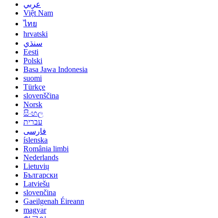
عربي
Việt Nam
ไทย
hrvatski
سنڌي
Eesti
Polski
Basa Jawa Indonesia
suomi
Türkçe
slovenščina
Norsk
සිංහල
עברית
فارسی
íslenska
România limbi
Nederlands
Lietuvių
Български
Latviešu
slovenčina
Gaeilgenah Éireann
magyar