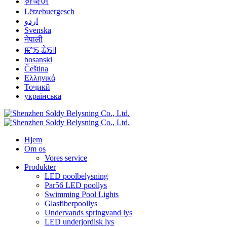
한국어
Lëtzebuergesch
اردو
Svenska
नेपाली
ꯃꯦꯏ ꯊꯥꯏ꯫
bosanski
Čeština
Ελληνικά
Тоҷикӣ
українська
Hjem
Om os
Vores service
Produkter
LED poolbelysning
Par56 LED poollys
Swimming Pool Lights
Glasfiberpoollys
Undervands springvand lys
LED underjordisk lys