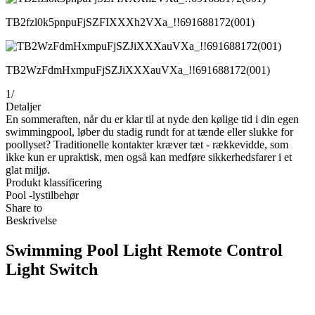
TB2fzl0k5pnpuFjSZFIXXXh2VXa_!!691688172(001)
TB2WzFdmHxmpuFjSZJiXXXauVXa_!!691688172(001)
1
/
Detaljer
En sommeraften, når du er klar til at nyde den kølige tid i din egen
swimmingpool, løber du stadig rundt for at tænde eller slukke for
poollyset? Traditionelle kontakter kræver tæt - rækkevidde, som
ikke kun er upraktisk, men også kan medføre sikkerhedsfarer i et
glat miljø.
Produkt klassificering
Pool -lystilbehør
Share to
Beskrivelse
Swimming Pool Light Remote Control
Light Switch