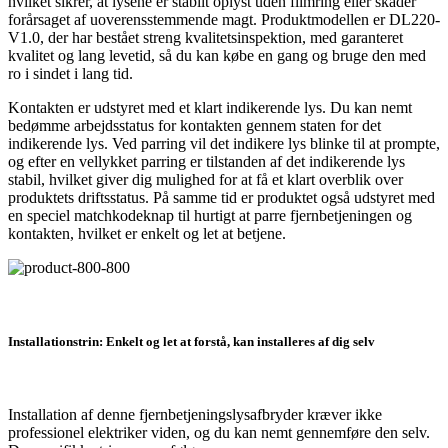
hvilket sikrer, at lysene er stabilt oplyst uden flimring eller skader
forårsaget af uoverensstemmende magt. Produktmodellen er DL220-
V1.0, der har bestået streng kvalitetsinspektion, med garanteret
kvalitet og lang levetid, så du kan købe en gang og bruge den med
ro i sindet i lang tid.
Kontakten er udstyret med et klart indikerende lys. Du kan nemt
bedømme arbejdsstatus for kontakten gennem staten for det
indikerende lys. Ved parring vil det indikere lys blinke til at prompte,
og efter en vellykket parring er tilstanden af ​​det indikerende lys
stabil, hvilket giver dig mulighed for at få et klart overblik over
produktets driftsstatus. På samme tid er produktet også udstyret med
en speciel matchkodeknap til hurtigt at parre fjernbetjeningen og
kontakten, hvilket er enkelt og let at betjene.
Installationstrin: Enkelt og let at forstå, kan installeres af dig selv
Installation af denne fjernbetjeningslysafbryder kræver ikke
professionel elektriker viden, og du kan nemt gennemføre den selv.