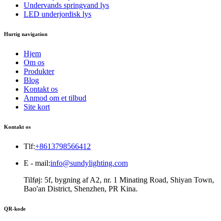
Undervands springvand lys
LED underjordisk lys
Hurtig navigation
Hjem
Om os
Produkter
Blog
Kontakt os
Anmod om et tilbud
Site kort
Kontakt os
Tlf:
+8613798566412
E - mail:
info@sundylighting.com
Tilføj: 5f, bygning af A2, nr. 1 Minating Road, Shiyan Town,
Bao'an District, Shenzhen, PR Kina.
QR-kode